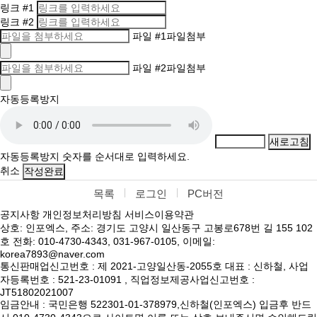
링크 #1
링크 #2
파일 #1
파일첨부
파일 #2
파일첨부
자동등록방지
새로고침
자동등록방지 숫자를 순서대로 입력하세요.
취소
작성완료
목록
로그인
PC버전
공지사항
개인정보처리방침
서비스이용약관
상호: 인포엑스, 주소: 경기도 고양시 일산동구 고봉로678번 길 155 102
호 전화: 010-4730-4343, 031-967-0105, 이메일:
korea7893@naver.com
통신판매업신고번호 : 제 2021-고양일산동-2055호 대표 : 신하철, 사업
자등록번호 : 521-23-01091 , 직업정보제공사업신고번호 :
JT51802021007
임금안내 : 국민은행 522301-01-378979,신하철(인포엑스) 입금후 반드