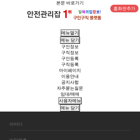
본문 바로가기
홈화면추가
메뉴열기
메뉴
닫기
구인정보
구직정보
구인등록
구직등록
마이페이지
이용안내
공지사항
자주묻는질문
임대/매매
사용자메뉴
메뉴
닫기
회
원
로
그