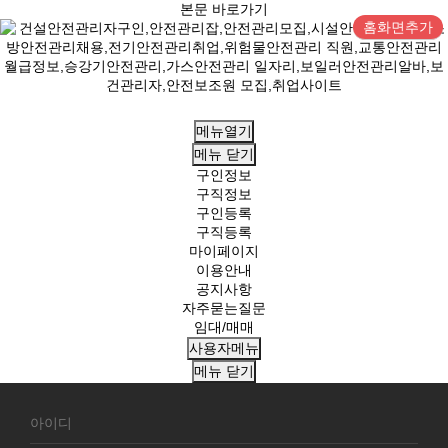
본문 바로가기
홈화면추가
메뉴열기
메뉴
닫기
구인정보
구직정보
구인등록
구직등록
마이페이지
이용안내
공지사항
자주묻는질문
임대/매매
사용자메뉴
메뉴
닫기
회
원