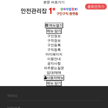
본문 바로가기
홈화면추가
메뉴열기
메뉴
닫기
구인정보
구직정보
구인등록
구직등록
마이페이지
이용안내
공지사항
자주묻는질문
임대/매매
사용자메뉴
메뉴
닫기
회
원
로
그