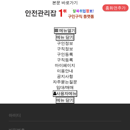
본문 바로가기
홈화면추가
메뉴열기
메뉴
닫기
구인정보
구직정보
구인등록
구직등록
마이페이지
이용안내
공지사항
자주묻는질문
임대/매매
사용자메뉴
메뉴
닫기
회
원
로
그