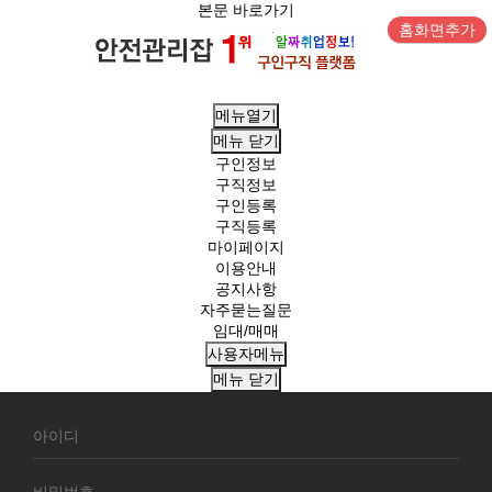
본문 바로가기
홈화면추가
메뉴열기
메뉴
닫기
구인정보
구직정보
구인등록
구직등록
마이페이지
이용안내
공지사항
자주묻는질문
임대/매매
사용자메뉴
메뉴
닫기
회
원
로
그