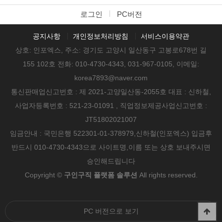
로그인
PC버전
공지사항
개인정보처리방침
서비스이용약관
상호: 인포엑스, 주소: 경기도 고양시 일산동구 고봉로678번 길
155 102호 전화: 010-4730-4343, 031-967-0105, 이메일:
korea7893@naver.com
통신판매업신고번호 : 제 2021-고양일산동-2055호 대표 : 신하철,
사업자등록번호 : 521-23-01091 , 직업정보제공사업신고번호 :
JT51802021007
임금안내 : 국민은행 522301-01-378979,신하철(인포엑스) 입금후
반드시 010-4730-4343으로 사이트명,이름 또는 상호 보내주시면
승인해드립니다
Copyright ©
구인구직 플랫폼 솔루션
All rights reserved.
PC 버전으로 보기