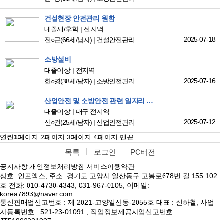
건설현장 안전관리 원함
대졸재/후학
전지역
2025-07-18
전○근
(66세/남자)
|
건설안전관리
소방설비
대졸이상
전지역
2025-07-16
한○영
(38세/남자)
|
소방안전관리
산업안전 및 소방안전 관련 일자리 찾고 있습니다
대졸이상
대구 전지역
2025-07-12
신○건
(25세/남자)
|
산업안전관리
열린
1
페이지
2
페이지
3
페이지
4
페이지
맨끝
목록
로그인
PC버전
공지사항
개인정보처리방침
서비스이용약관
상호: 인포엑스, 주소: 경기도 고양시 일산동구 고봉로678번 길 155 102
호 전화: 010-4730-4343, 031-967-0105, 이메일:
korea7893@naver.com
통신판매업신고번호 : 제 2021-고양일산동-2055호 대표 : 신하철, 사업
자등록번호 : 521-23-01091 , 직업정보제공사업신고번호 :