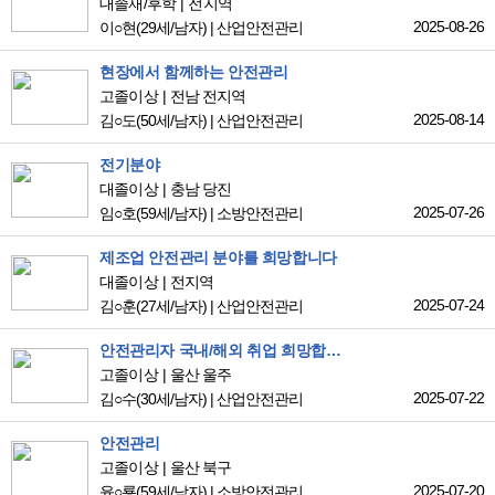
대졸재/후학
전지역
2025-08-26
이○현
(29세/남자)
|
산업안전관리
현장에서 함께하는 안전관리
고졸이상
전남 전지역
2025-08-14
김○도
(50세/남자)
|
산업안전관리
전기분야
대졸이상
충남 당진
2025-07-26
임○호
(59세/남자)
|
소방안전관리
제조업 안전관리 분야를 희망합니다
대졸이상
전지역
2025-07-24
김○훈
(27세/남자)
|
산업안전관리
안전관리자 국내/해외 취업 희망합니다
고졸이상
울산 울주
2025-07-22
김○수
(30세/남자)
|
산업안전관리
안전관리
고졸이상
울산 북구
2025-07-20
윤○룡
(59세/남자)
|
소방안전관리