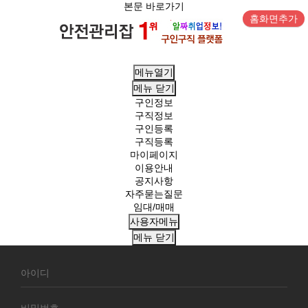
본문 바로가기
홈화면추가
메뉴열기
메뉴
닫기
구인정보
구직정보
구인등록
구직등록
마이페이지
이용안내
공지사항
자주묻는질문
임대/매매
사용자메뉴
메뉴
닫기
회
원
로
그