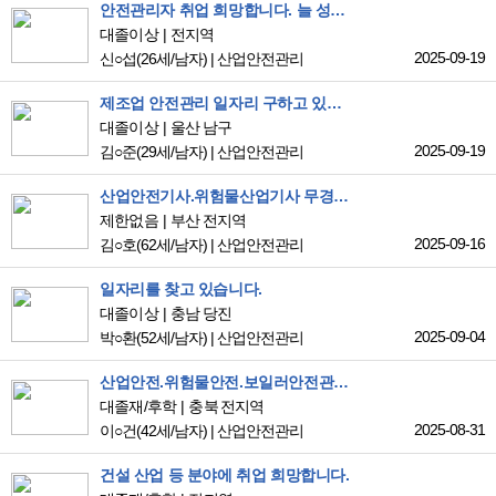
안전관리자 취업 희망합니다. 늘 성장하고자 하는 마음으로 사고 예방에 최선을 다하겠습니다!
대졸이상
전지역
2025-09-19
신○섭
(26세/남자)
|
산업안전관리
제조업 안전관리 일자리 구하고 있습니다.
대졸이상
울산 남구
2025-09-19
김○준
(29세/남자)
|
산업안전관리
산업안전기사.위험물산업기사 무경력 취업 유ㅓㄴ합니다
제한없음
부산 전지역
2025-09-16
김○호
(62세/남자)
|
산업안전관리
일자리를 찾고 있습니다.
대졸이상
충남 당진
2025-09-04
박○환
(52세/남자)
|
산업안전관리
산업안전.위험물안전.보일러안전관리 직업을 희망힙니다
대졸재/후학
충북 전지역
2025-08-31
이○건
(42세/남자)
|
산업안전관리
건설 산업 등 분야에 취업 희망합니다.