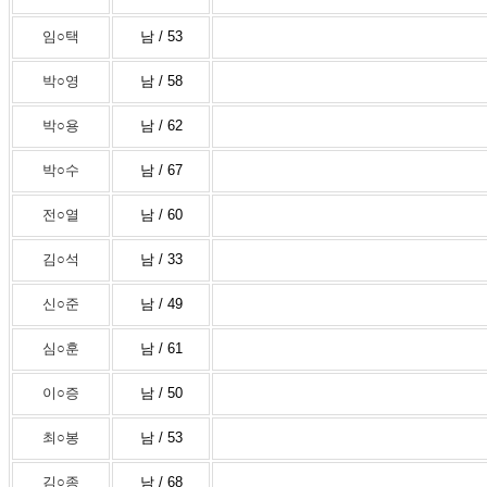
임○택
남 / 53
박○영
남 / 58
박○용
남 / 62
박○수
남 / 67
전○열
남 / 60
김○석
남 / 33
신○준
남 / 49
심○훈
남 / 61
이○증
남 / 50
최○봉
남 / 53
김○종
남 / 68