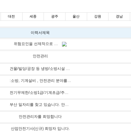
대전
세종
광주
울산
강원
경남
이력서제목
위험요인을 선제적으로 식별하고 실행 가능한 대책을 정착시키는 안전관리자
안전관리
건물/빌딩/공장 등 냉방/소방시설 및 전기시설 운용/관리
:소방, 기계설비 , 안전관리 분야를 취업 희망합니다.
전기무제한/소방1급/기계초급/주간근무 구직중입니다.
부산 일자리를 찾고 있습니다. 안전관리자 희망합니다
안전관리자를 희망합니다
산업안전기사(신규) 희망자 입니다.