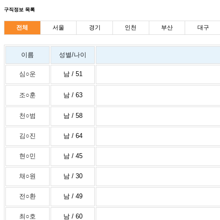
구직정보 목록
전체
서울
경기
인천
부산
대구
이름
성별/나이
심○운
남 / 51
조○훈
남 / 63
천○범
남 / 58
김○진
남 / 64
현○민
남 / 45
채○원
남 / 30
전○환
남 / 49
최○호
남 / 60