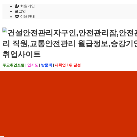
회원가입
로그인
이용안내
주요취업포털
|
인기도
|
방문객
|
재취업 1위 달성