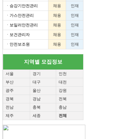
ㆍ
승강기안전관리
채용
인재
ㆍ
가스안전관리
채용
인재
ㆍ
보일러안전관리
채용
인재
ㆍ
보건관리자
채용
인재
ㆍ
안전보조원
채용
인재
지역별 모집정보
서울
경기
인천
부산
대구
대전
광주
울산
강원
경북
경남
전북
전남
충북
충남
제주
세종
전체