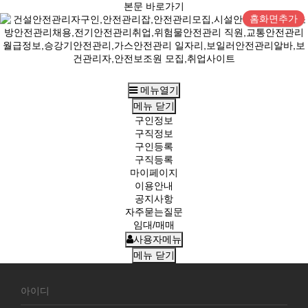
본문 바로가기
홈화면추가
메뉴열기
메뉴
닫기
구인정보
구직정보
구인등록
구직등록
마이페이지
이용안내
공지사항
자주묻는질문
임대/매매
사용자메뉴
메뉴
닫기
회
원