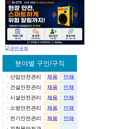
분야별 구인/구직
ㆍ
산업안전관리
채용
인재
ㆍ
건설안전관리
채용
인재
ㆍ
시설안전관리
채용
인재
ㆍ
소방안전관리
채용
인재
ㆍ
전기안전관리
채용
인재
ㆍ
위험물안전관