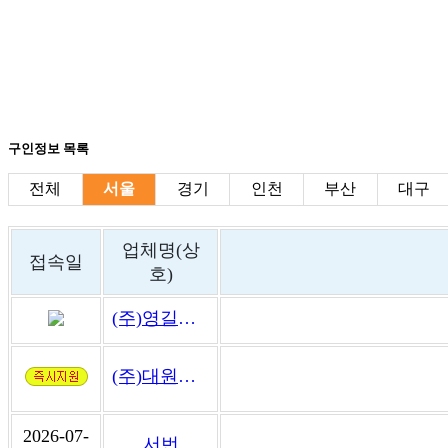
구인정보 목록
전체
서울
경기
인천
부산
대구
업체명(상
접속일
호)
(주)영길토건
(주)대원기공
2026-07-
서번