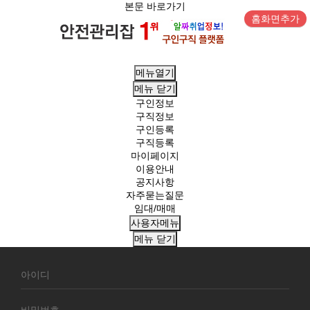
본문 바로가기
홈화면추가
메뉴열기
메뉴
닫기
구인정보
구직정보
구인등록
구직등록
마이페이지
이용안내
공지사항
자주묻는질문
임대/매매
사용자메뉴
메뉴
닫기
회
원
로
그