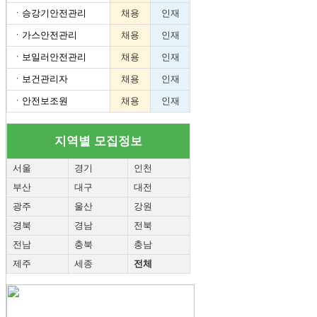
ㆍ
승강기안전관리
채용
인재
ㆍ
가스안전관리
채용
인재
ㆍ
보일러안전관리
채용
인재
ㆍ
보건관리자
채용
인재
ㆍ
안전보조원
채용
인재
지역별 모집정보
서울
경기
인천
부산
대구
대전
광주
울산
강원
경북
경남
전북
전남
충북
충남
제주
세종
전체