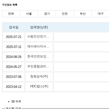
구인정보 목록
전체
서울
경기
인천
부산
대구
접속일
업체명(상호)
사람인안전기술원
2025-07-21
제이에이치서비스(주)
2025-07-11
한국안전보강공사
2024-08-26
우진종합관리주식회사
2024-05-27
청원금속(주)
2023-07-06
HDC랩스(주)
2023-04-12
목록
게시물 검색