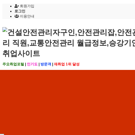
회원가입
로그인
이용안내
주요취업포털
|
인기도
|
방문객
|
재취업 1위 달성