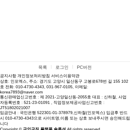
목록
로그인
PC버전
공지사항
개인정보처리방침
서비스이용약관
상호: 인포엑스, 주소: 경기도 고양시 일산동구 고봉로678번 길 155 102
호 전화: 010-4730-4343, 031-967-0105, 이메일:
korea7893@naver.com
통신판매업신고번호 : 제 2021-고양일산동-2055호 대표 : 신하철, 사업
자등록번호 : 521-23-01091 , 직업정보제공사업신고번호 :
JT51802021007
임금안내 : 국민은행 522301-01-378979,신하철(인포엑스) 입금후 반드
시 010-4730-4343으로 사이트명,이름 또는 상호 보내주시면 승인해드립
니다
Copyright ©
구인구직 플랫폼 솔루션
All rights reserved.