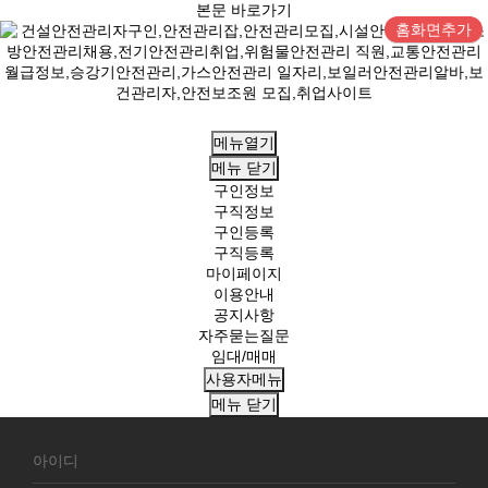
본문 바로가기
홈화면추가
메뉴열기
메뉴
닫기
구인정보
구직정보
구인등록
구직등록
마이페이지
이용안내
공지사항
자주묻는질문
임대/매매
사용자메뉴
메뉴
닫기
회
원