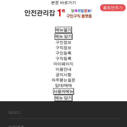
본문 바로가기
홈화면추가
메뉴열기
메뉴
닫기
구인정보
구직정보
구인등록
구직등록
마이페이지
이용안내
공지사항
자주묻는질문
임대/매매
사용자메뉴
메뉴
닫기
회
원
로
그