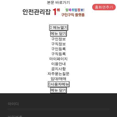
본문 바로가기
홈화면추가
메뉴열기
메뉴
닫기
구인정보
구직정보
구인등록
구직등록
마이페이지
이용안내
공지사항
자주묻는질문
임대/매매
사용자메뉴
메뉴
닫기
회
원
로
그