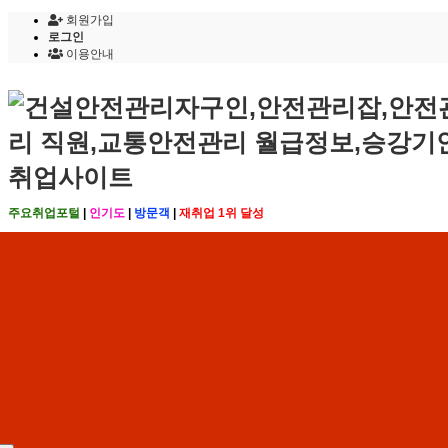
회원가입
로그인
이용안내
주요취업포털
|
인기도
|
방문객
|
재취업 1위 달성