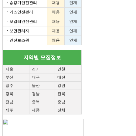
ㆍ
승강기안전관리
채용
인재
ㆍ
가스안전관리
채용
인재
ㆍ
보일러안전관리
채용
인재
ㆍ
보건관리자
채용
인재
ㆍ
안전보조원
채용
인재
지역별 모집정보
서울
경기
인천
부산
대구
대전
광주
울산
강원
경북
경남
전북
전남
충북
충남
제주
세종
전체