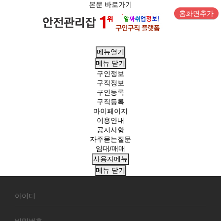
본문 바로가기
홈화면추가
메뉴열기
메뉴
닫기
구인정보
구직정보
구인등록
구직등록
마이페이지
이용안내
공지사항
자주묻는질문
임대/매매
사용자메뉴
메뉴
닫기
회
원
로
그