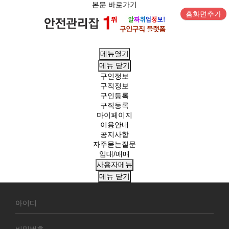
본문 바로가기
홈화면추가
메뉴열기
메뉴
닫기
구인정보
구직정보
구인등록
구직등록
마이페이지
이용안내
공지사항
자주묻는질문
임대/매매
사용자메뉴
메뉴
닫기
회
원
로
그