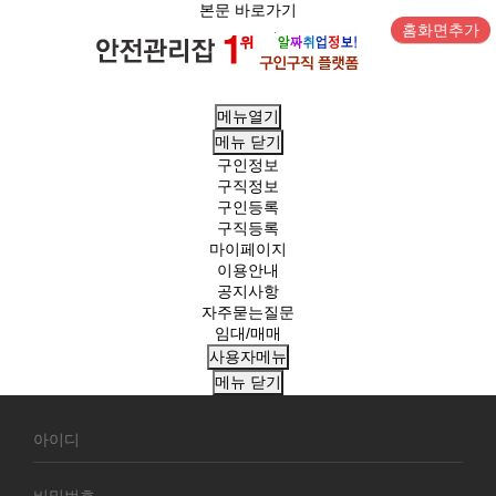
본문 바로가기
홈화면추가
메뉴열기
메뉴
닫기
구인정보
구직정보
구인등록
구직등록
마이페이지
이용안내
공지사항
자주묻는질문
임대/매매
사용자메뉴
메뉴
닫기
회
원
로
그